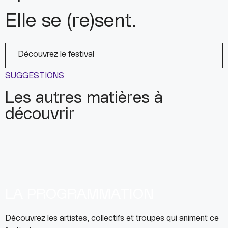
Elle se (re)sent.
Découvrez le festival
SUGGESTIONS
Les autres matières à
découvrir
75 MIN
#CORPS
75 MIN
LA PROGRAMMATION
Compagnie
Vivarium
75
R/O
MIN
&
Découvrez les artistes, collectifs et troupes qui animent ce