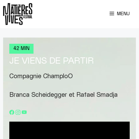
Aller
au
MENU
contenu
42 MIN
JE VIENS DE PARTIR
Compagnie ChamploO
Branca Scheidegger et Rafael Smadja